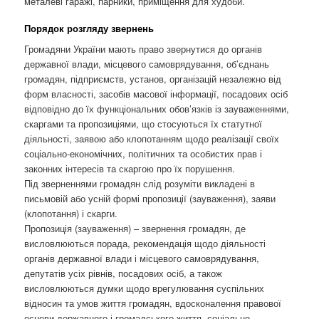
металеві гаражі, парники, приміщення для худоби.
Порядок розгляду звернень
Громадяни України мають право звернутися до органів
державної влади, місцевого самоврядування, об’єднань
громадян, підприємств, установ, організацій незалежно від
форм власності, засобів масової інформації, посадових осіб
відповідно до їх функціональних обов’язків із зауваженнями,
скаргами та пропозиціями, що стосуються їх статутної
діяльності, заявою або клопотанням щодо реалізації своїх
соціально-економічних, політичних та особистих прав і
законних інтересів та скаргою про їх порушення.
Під зверненнями громадян слід розуміти викладені в
письмовій або усній формі пропозиції (зауваження), заяви
(клопотання) і скарги.
Пропозиція (зауваження) – звернення громадян, де
висловлюються порада, рекомендація щодо діяльності
органів державної влади і місцевого самоврядування,
депутатів усіх рівнів, посадових осіб, а також
висловлюються думки щодо врегулювання суспільних
відносин та умов життя громадян, вдосконалення правової
основи державного і громадського життя, соціально-