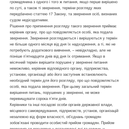
громадянина з одного і того ж питання, якщо перше вирішено
по суті, а також ті звернення, терміни розгляду яких
передбачено статтею 17 Закону, та звернення осіб, визнаних
судом недієздатними.
Рішення про припинення розгляду такого звернення приймає
керівник органу, про що повідомляється особі, яка подала
звернення. Звернення розглядаються і вирішуються у термін
не більше одного місяця від дня їх надходження, а ті, які не
потребують додаткового вивчення, – невідкладно, але не
пізніше п’ятнадцяти днів від дня їх отримання. Якщо в
місячний термін вирішити порушені у зверненні питання
неможливо, керівник відповідного органу, підприємства,
установи, організації або його заступник встановлюють
необхідний термін для його розгляду, про що повідомляється
особі, яка подала звернення. При цьому загальний термін
вирішення питань, порушених у зверненні, не може
перевищувати сорока п’яти днів.
Керівники та інші посадові особи органів державної влади,
місцевого самоврядування, підприємств, установ, організацій
незалежно від форм власності, об’єднань громадян
зобов’язані проводити особистий прийом громадян. Прийом
проводиться регулярно у встановлені дні та години, у