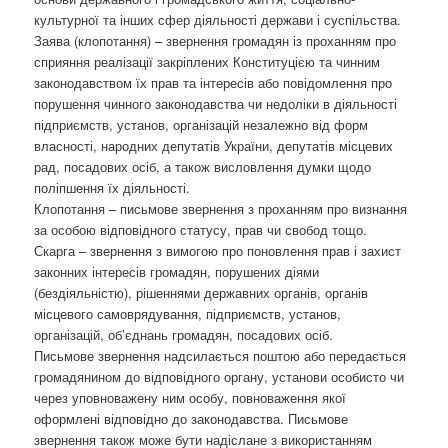
культурної та інших сфер діяльності держави і суспільства.
Заява (клопотання) – звернення громадян із проханням про
сприяння реалізації закріплених Конституцією та чинним
законодавством їх прав та інтересів або повідомлення про
порушення чинного законодавства чи недоліки в діяльності
підприємств, установ, організацій незалежно від форм
власності, народних депутатів України, депутатів місцевих
рад, посадових осіб, а також висловлення думки щодо
поліпшення їх діяльності.
Клопотання – письмове звернення з проханням про визнання
за особою відповідного статусу, прав чи свобод тощо.
Скарга – звернення з вимогою про поновлення прав і захист
законних інтересів громадян, порушених діями
(бездіяльністю), рішеннями державних органів, органів
місцевого самоврядування, підприємств, установ,
організацій, об’єднань громадян, посадових осіб.
Письмове звернення надсилається поштою або передається
громадянином до відповідного органу, установи особисто чи
через уповноважену ним особу, повноваження якої
оформлені відповідно до законодавства. Письмове
звернення також може бути надіслане з використанням