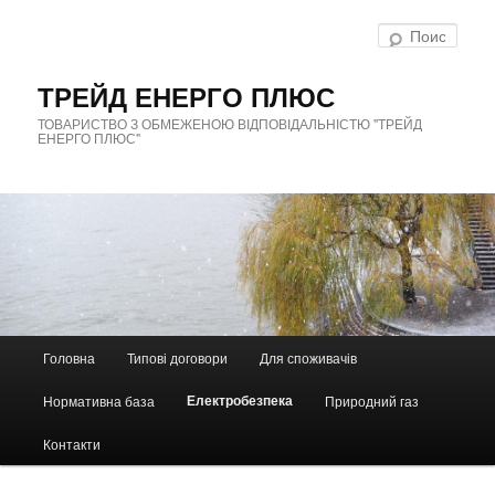
Перейти
к
Поис
основному
содержимому
ТРЕЙД ЕНЕРГО ПЛЮС
ТОВАРИСТВО З ОБМЕЖЕНОЮ ВІДПОВІДАЛЬНІСТЮ "ТРЕЙД
ЕНЕРГО ПЛЮС"
Г
л
Головна
Типові договори
Для споживачів
а
в
Електробезпека
Нормативна база
Природний газ
н
о
е
Контакти
м
е
н