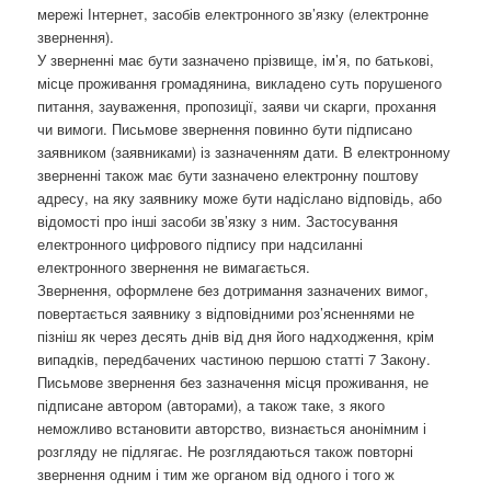
мережі Інтернет, засобів електронного зв’язку (електронне
звернення).
У зверненні має бути зазначено прізвище, ім’я, по батькові,
місце проживання громадянина, викладено суть порушеного
питання, зауваження, пропозиції, заяви чи скарги, прохання
чи вимоги. Письмове звернення повинно бути підписано
заявником (заявниками) із зазначенням дати. В електронному
зверненні також має бути зазначено електронну поштову
адресу, на яку заявнику може бути надіслано відповідь, або
відомості про інші засоби зв’язку з ним. Застосування
електронного цифрового підпису при надсиланні
електронного звернення не вимагається.
Звернення, оформлене без дотримання зазначених вимог,
повертається заявнику з відповідними роз’ясненнями не
пізніш як через десять днів від дня його надходження, крім
випадків, передбачених частиною першою статті 7 Закону.
Письмове звернення без зазначення місця проживання, не
підписане автором (авторами), а також таке, з якого
неможливо встановити авторство, визнається анонімним і
розгляду не підлягає. Не розглядаються також повторні
звернення одним і тим же органом від одного і того ж