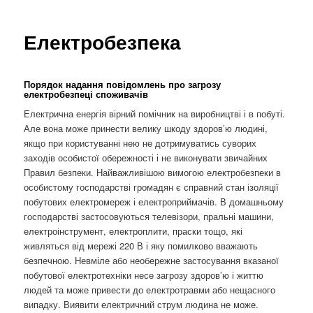
ю
Електробезпека
Порядок надання повідомлень про загрозу
електробезпеці споживачів
Електрична енергія вірний помічник на виробництві і в побуті.
Але вона може принести велику шкоду здоров’ю людині,
якщо при користуванні нею не дотримуватись суворих
заходів особистої обережності і не виконувати звичайних
Правил безпеки. Найважливішою вимогою електробезпеки в
особистому господарстві громадян є справний стан ізоляції
побутових електромереж і електроприймачів. В домашньому
господарстві застосовуються телевізори, пральні машини,
електроінструмент, електроплити, праски тощо, які
живляться від мережі 220 В і яку помилково вважають
безпечною. Невміле або необережне застосування вказаної
побутової електротехніки несе загрозу здоров’ю і життю
людей та може привести до електротравми або нещасного
випадку. Виявити електричний струм людина не може.