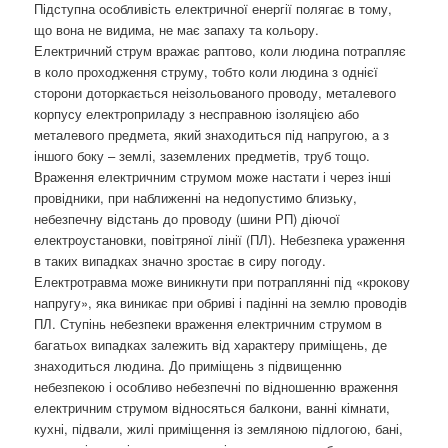
Підступна особливість електричної енергії полягає в тому,
що вона не видима, не має запаху та кольору.
Електричний струм вражає раптово, коли людина потрапляє
в коло проходження струму, тобто коли людина з однієї
сторони доторкається неізольованого проводу, металевого
корпусу електроприладу з несправною ізоляцією або
металевого предмета, який знаходиться під напругою, а з
іншого боку – землі, заземлених предметів, труб тощо.
Враження електричним струмом може настати і через інші
провідники, при наближенні на недопустимо близьку,
небезпечну відстань до проводу (шини РП) діючої
електроустановки, повітряної лінії (ПЛ). Небезпека ураження
в таких випадках значно зростає в сиру погоду.
Електротравма може виникнути при потраплянні під «крокову
напругу», яка виникає при обриві і падінні на землю проводів
ПЛ. Ступінь небезпеки враження електричним струмом в
багатьох випадках залежить від характеру приміщень, де
знаходиться людина. До приміщень з підвищенню
небезпекою і особливо небезпечні по відношенню враження
електричним струмом відносяться балкони, ванні кімнати,
кухні, підвали, жилі приміщення із земляною підлогою, бані,