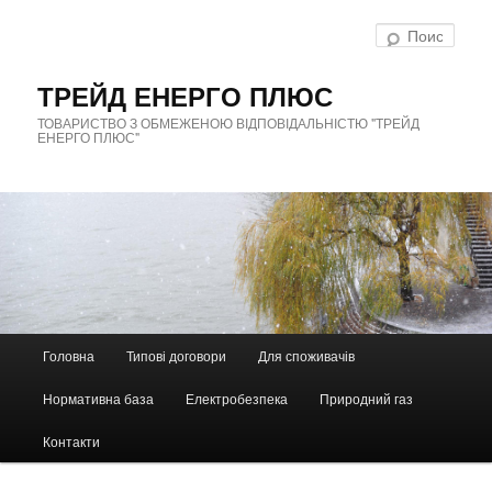
Перейти
Перейти
к
к
Поис
основному
дополнительному
содержимому
содержимому
ТРЕЙД ЕНЕРГО ПЛЮС
ТОВАРИСТВО З ОБМЕЖЕНОЮ ВІДПОВІДАЛЬНІСТЮ "ТРЕЙД
ЕНЕРГО ПЛЮС"
Г
л
Головна
Типові договори
Для споживачів
а
в
Нормативна база
Електробезпека
Природний газ
н
о
е
Контакти
м
е
н